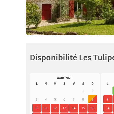
Disponibilité Les Tulip
Août 2026
L
M
M
J
V
S
D
L
1
2
3
4
5
6
7
8
9
7
10
11
12
13
14
15
16
14