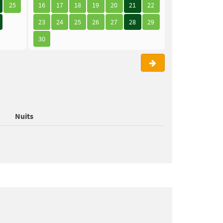
25
16
17
18
19
20
21
22
21
22
23
23
24
25
26
27
28
29
28
29
30
30
Nuits