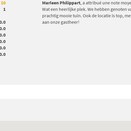
10
Marleen Philippart
, a attribué une note mo
1
Wat een heerlijke plek. We hebben genoten van
prachtig mooie tuin. Ook de locatie is top, m
0.0
aan onze gastheer!
0.0
0.0
0.0
0.0
0.0