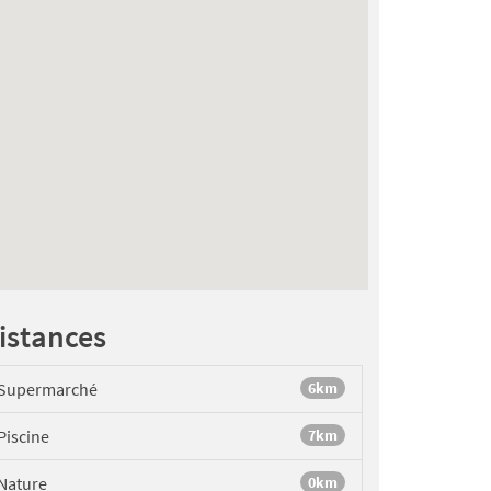
istances
Supermarché
6km
Piscine
7km
Nature
0km