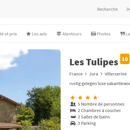
Recherche
D
té et prix
Les avis
Alentours
Photos
La
10
Les Tulipes
France
Jura
Villerserine
rustig gelegen luxe vakantiewo
5 Nombre de personnes
2 Chambres à coucher
2 Salles de bains
3 Parking