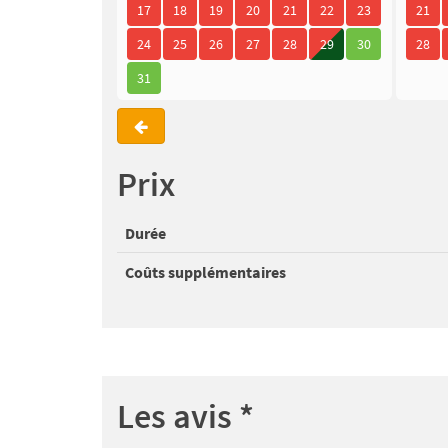
17
18
19
20
21
22
23
21
24
25
26
27
28
29
30
28
31
Prix
Durée
Coûts supplémentaires
Les avis
*