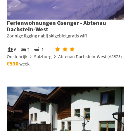
Ferienwohnungen Gsenger - Abtenau
Dachstein-West
Zonnige ligging nabij skigebiet,gratis wifi
6
2
1
Oostenrijk
Salzburg
Abtenau Dachstein-West (
#2873
)
€530
week