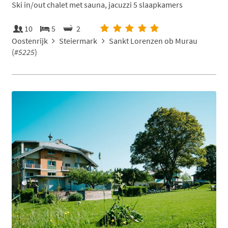
Ski in/out chalet met sauna, jacuzzi 5 slaapkamers
10
5
2
Oostenrijk
Steiermark
Sankt Lorenzen ob Murau
(
#5225
)