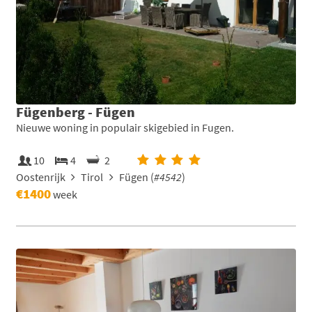
Fügenberg - Fügen
Nieuwe woning in populair skigebied in Fugen.
10
4
2
Oostenrijk
Tirol
Fügen (
#4542
)
€1400
week