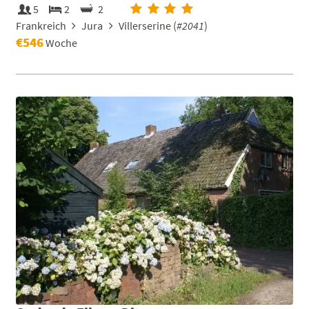
5
2
2
Frankreich
Jura
Villerserine (
#2041
)
€546
Woche