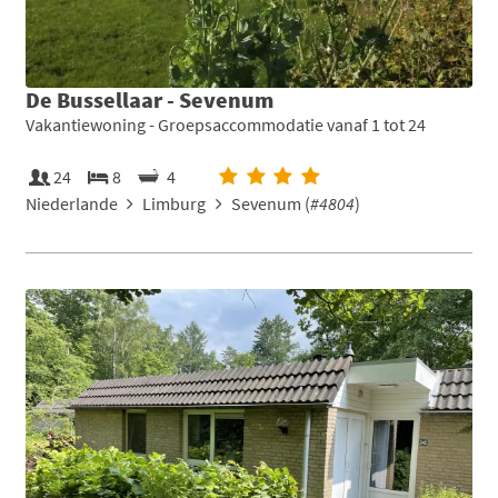
De Bussellaar - Sevenum
Vakantiewoning - Groepsaccommodatie vanaf 1 tot 24
24
8
4
Niederlande
Limburg
Sevenum (
#4804
)