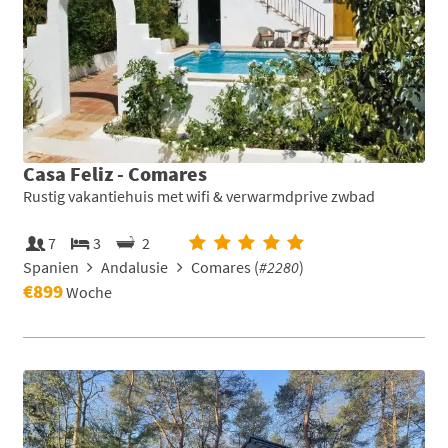
Casa Feliz - Comares
Rustig vakantiehuis met wifi & verwarmdprive zwbad
7
3
2
Spanien
Andalusie
Comares (
#2280
)
€899
Woche