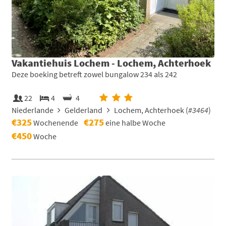
Vakantiehuis Lochem - Lochem, Achterhoek
Deze boeking betreft zowel bungalow 234 als 242
22
4
4
Niederlande
Gelderland
Lochem, Achterhoek (
#3464
)
€325
€275
Wochenende
eine halbe Woche
€450
Woche