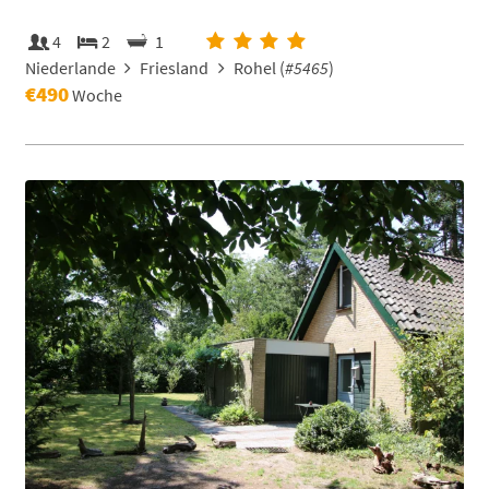
4
2
1
Niederlande
Friesland
Rohel (
#5465
)
€490
Woche