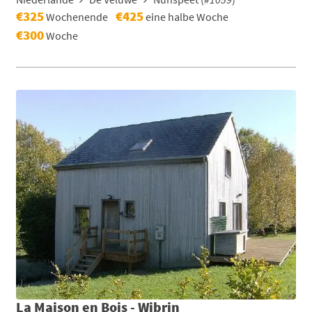
€325
€425
Wochenende
eine halbe Woche
€300
Woche
La Maison en Bois - Wibrin