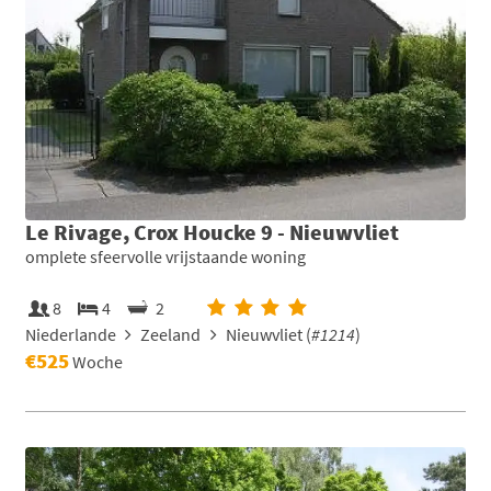
Le Rivage, Crox Houcke 9 - Nieuwvliet
omplete sfeervolle vrijstaande woning
8
4
2
Niederlande
Zeeland
Nieuwvliet (
#1214
)
€525
Woche