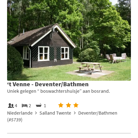
‘t Venne - Deventer/Bathmen
Uniek gelegen “ boswachtershuisje” aan bosrand.
4
2
1
Niederlande
Salland Twente
Deventer/Bathmen
(
#5739
)