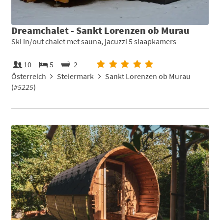
Dreamchalet - Sankt Lorenzen ob Murau
Ski in/out chalet met sauna, jacuzzi 5 slaapkamers
10
5
2
Österreich
Steiermark
Sankt Lorenzen ob Murau
(
#5225
)