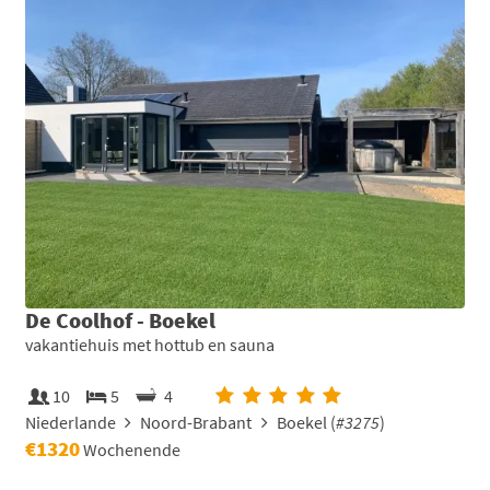
De Coolhof - Boekel
vakantiehuis met hottub en sauna
10
5
4
Niederlande
Noord-Brabant
Boekel (
#3275
)
€1320
Wochenende