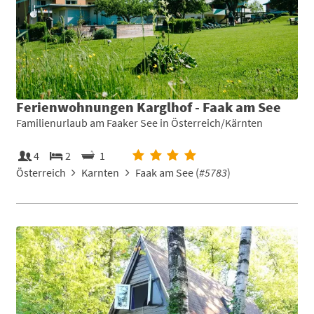
Ferienwohnungen Karglhof - Faak am See
Familienurlaub am Faaker See in Österreich/Kärnten
4
2
1
Österreich
Karnten
Faak am See (
#5783
)