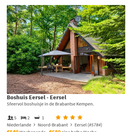
Boshuis Eersel - Eersel
Sfeervol boshuisje in de Brabantse Kempen.
5
2
1
Niederlande
Noord-Brabant
Eersel (
#5784
)
€540
€680
Wochenende
eine halbe Woche