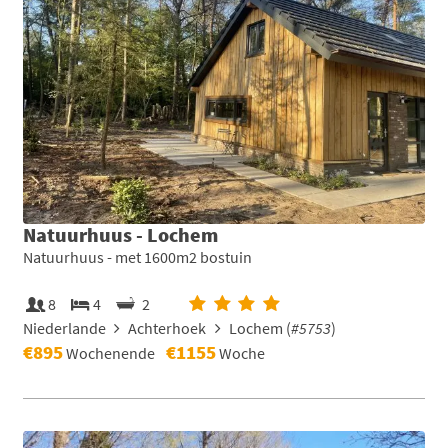
Natuurhuus - Lochem
Natuurhuus - met 1600m2 bostuin
8
4
2
Niederlande
Achterhoek
Lochem (
#5753
)
€895
€1155
Wochenende
Woche