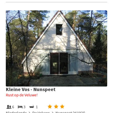
Kleine Vos - Nunspeet
Rust op de Veluwe!
6
3
1
Niederlande
De Veluwe
Nunspeet (
#1059
)