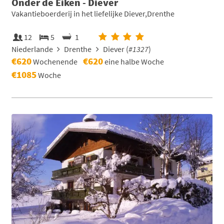
Onder de Eiken - Diever
Vakantieboerderij in het liefelijke Diever,Drenthe
12
5
1
Niederlande
Drenthe
Diever (
#1327
)
€620
€620
Wochenende
eine halbe Woche
€1085
Woche