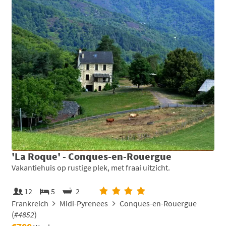
'La Roque' - Conques-en-Rouergue
Vakantiehuis op rustige plek, met fraai uitzicht.
12
5
2
Frankreich
Midi-Pyrenees
Conques-en-Rouergue
(
#4852
)