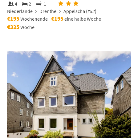
4
2
1
Niederlande
Drenthe
Appelscha (
#52
)
€195
€195
Wochenende
eine halbe Woche
€325
Woche