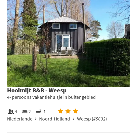
Hooimijt B&B - Weesp
4- persoons vakantiehuisje in buitengebied
4
2
1
Niederlande
Noord-Holland
Weesp (
#5632
)