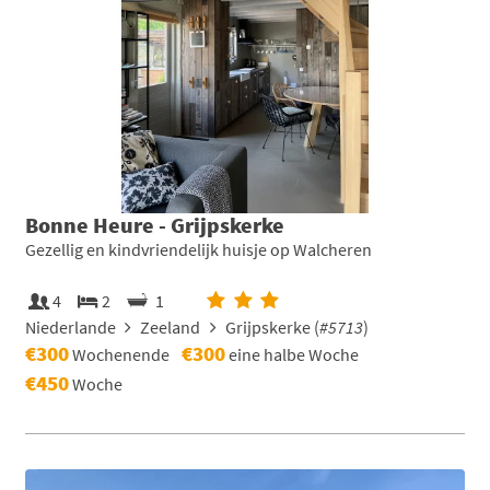
Bonne Heure - Grijpskerke
Gezellig en kindvriendelijk huisje op Walcheren
4
2
1
Niederlande
Zeeland
Grijpskerke (
#5713
)
€300
€300
Wochenende
eine halbe Woche
€450
Woche