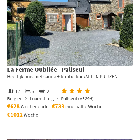
La Ferme Oubliée - Paliseul
Heerlijk huis met sauna + bubbelbad/ALL-IN PRIJZEN
12
5
2
Belgien
Luxemburg
Paliseul (
#3294
)
€628
€733
Wochenende
eine halbe Woche
€1012
Woche