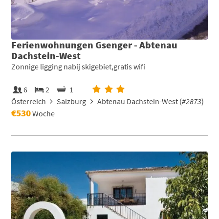
Ferienwohnungen Gsenger - Abtenau
Dachstein-West
Zonnige ligging nabij skigebiet,gratis wifi
6
2
1
Österreich
Salzburg
Abtenau Dachstein-West (
#2873
)
€530
Woche