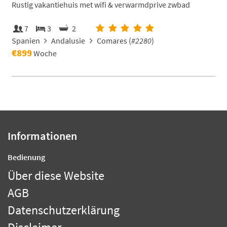
Rustig vakantiehuis met wifi & verwarmdprive zwbad
7
3
2
Spanien
Andalusie
Comares (
#2280
)
€899
Woche
Informationen
Bedienung
Über diese Website
AGB
Datenschutzerklärung