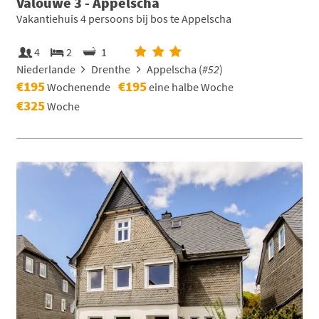
Valouwe 3 - Appelscha
Vakantiehuis 4 persoons bij bos te Appelscha
4
2
1
Niederlande
Drenthe
Appelscha (
#52
)
€195
€195
Wochenende
eine halbe Woche
€325
Woche