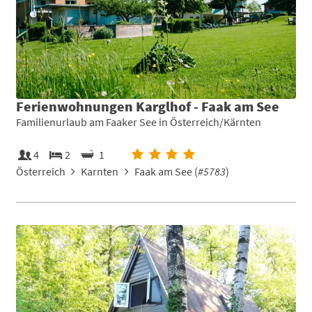
Ferienwohnungen Karglhof - Faak am See
Familienurlaub am Faaker See in Österreich/Kärnten
4
2
1
Österreich
Karnten
Faak am See (
#5783
)