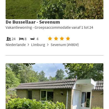
De Bussellaar - Sevenum
Vakantiewoning - Groepsaccommodatie vanaf 1 tot 24
24
8
4
Niederlande
Limburg
Sevenum (
#4804
)