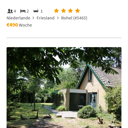
4
2
1
Niederlande
Friesland
Rohel (
#5465
)
€490
Woche