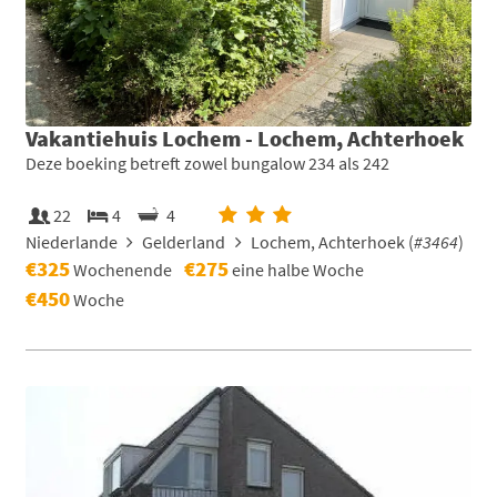
Vakantiehuis Lochem - Lochem, Achterhoek
Deze boeking betreft zowel bungalow 234 als 242
22
4
4
Niederlande
Gelderland
Lochem, Achterhoek (
#3464
)
€325
€275
Wochenende
eine halbe Woche
€450
Woche