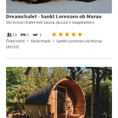
Dreamchalet - Sankt Lorenzen ob Murau
Ski in/out chalet met sauna, jacuzzi 5 slaapkamers
10
5
2
Österreich
Steiermark
Sankt Lorenzen ob Murau
(
#5225
)