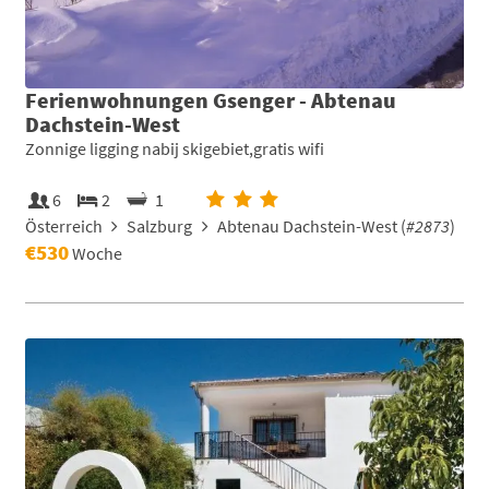
Ferienwohnungen Gsenger - Abtenau
Dachstein-West
Zonnige ligging nabij skigebiet,gratis wifi
6
2
1
Österreich
Salzburg
Abtenau Dachstein-West (
#2873
)
€530
Woche