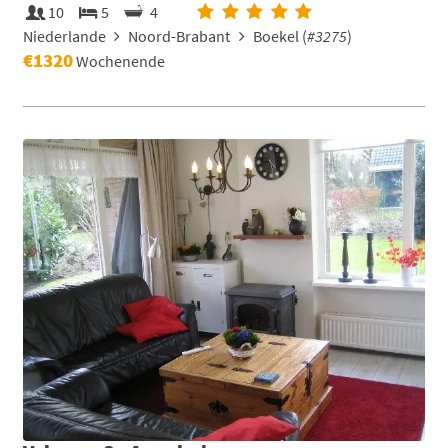
10
5
4
Niederlande
Noord-Brabant
Boekel (
#3275
)
€1320
Wochenende