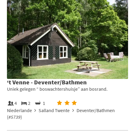
‘t Venne - Deventer/Bathmen
Uniek gelegen “ boswachtershuisje” aan bosrand.
4
2
1
Niederlande
Salland Twente
Deventer/Bathmen
(
#5739
)