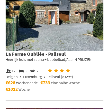
La Ferme Oubliée - Paliseul
Heerlijk huis met sauna + bubbelbad/ALL-IN PRIJZEN
12
5
2
Belgien
Luxemburg
Paliseul (
#3294
)
€628
€733
Wochenende
eine halbe Woche
€1012
Woche