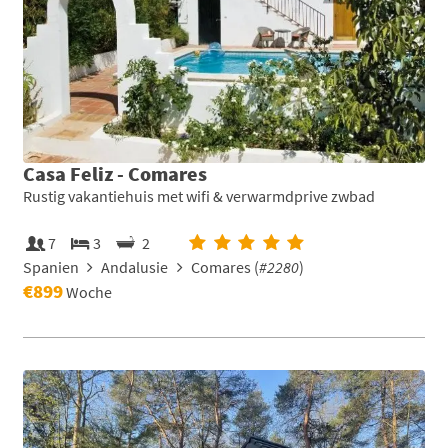
Casa Feliz - Comares
Rustig vakantiehuis met wifi & verwarmdprive zwbad
7
3
2
Spanien
Andalusie
Comares (
#2280
)
€899
Woche