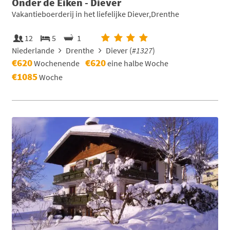
Onder de Eiken - Diever
Vakantieboerderij in het liefelijke Diever,Drenthe
12
5
1
Niederlande
Drenthe
Diever (
#1327
)
€620
€620
Wochenende
eine halbe Woche
€1085
Woche