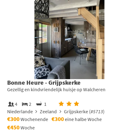
Bonne Heure - Grijpskerke
Gezellig en kindvriendelijk huisje op Walcheren
4
2
1
Niederlande
Zeeland
Grijpskerke (
#5713
)
€300
€300
Wochenende
eine halbe Woche
€450
Woche