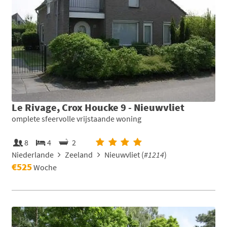
Le Rivage, Crox Houcke 9 - Nieuwvliet
omplete sfeervolle vrijstaande woning
8
4
2
Niederlande
Zeeland
Nieuwvliet (
#1214
)
€525
Woche