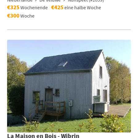
€325
€425
Wochenende
eine halbe Woche
€300
Woche
La Maison en Bois - Wibrin