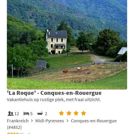
'La Roque' - Conques-en-Rouergue
Vakantiehuis op rustige plek, met fraai uitzicht.
12
5
2
Frankreich
Midi-Pyrenees
Conques-en-Rouergue
(
#4852
)