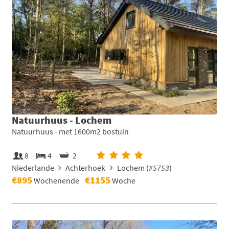
Natuurhuus - Lochem
Natuurhuus - met 1600m2 bostuin
8
4
2
Niederlande
Achterhoek
Lochem (
#5753
)
€895
€1155
Wochenende
Woche