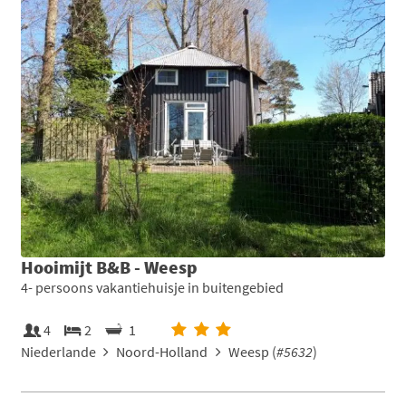
Hooimijt B&B - Weesp
4- persoons vakantiehuisje in buitengebied
4
2
1
Niederlande
Noord-Holland
Weesp (
#5632
)