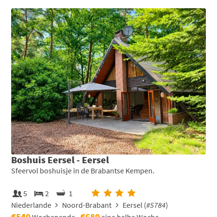
Boshuis Eersel - Eersel
Sfeervol boshuisje in de Brabantse Kempen.
5
2
1
Niederlande
Noord-Brabant
Eersel (
#5784
)
€540
€680
Wochenende
eine halbe Woche