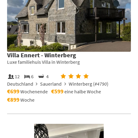
Villa Ennert - Winterberg
Luxe familiehuis Villa in Winterberg
12
6
4
Deutschland
Sauerland
Winterberg (
#4790
)
€699
€599
Wochenende
eine halbe Woche
€899
Woche