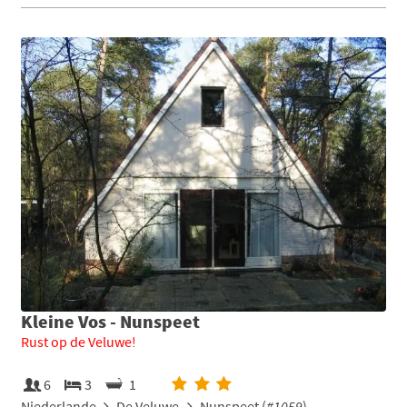
Kleine Vos - Nunspeet
Rust op de Veluwe!
6
3
1
Niederlande
De Veluwe
Nunspeet (
#1059
)