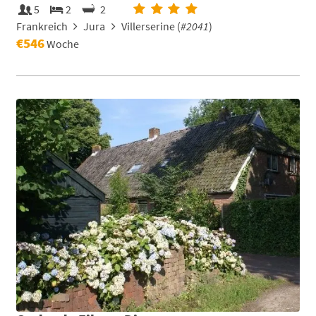
5
2
2
Frankreich
Jura
Villerserine (
#2041
)
€546
Woche