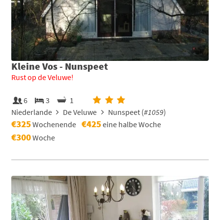
Kleine Vos - Nunspeet
Rust op de Veluwe!
6
3
1
Niederlande
De Veluwe
Nunspeet (
#1059
)
€325
€425
Wochenende
eine halbe Woche
€300
Woche