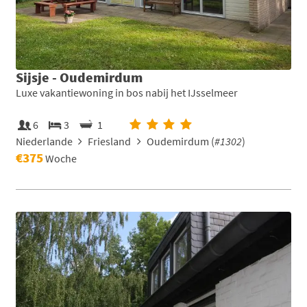
Sijsje - Oudemirdum
Luxe vakantiewoning in bos nabij het IJsselmeer
6
3
1
Niederlande
Friesland
Oudemirdum (
#1302
)
€375
Woche