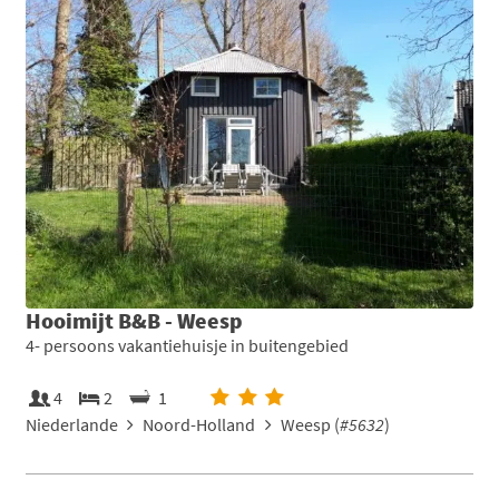
Hooimijt B&B - Weesp
4- persoons vakantiehuisje in buitengebied
4
2
1
Niederlande
Noord-Holland
Weesp (
#5632
)