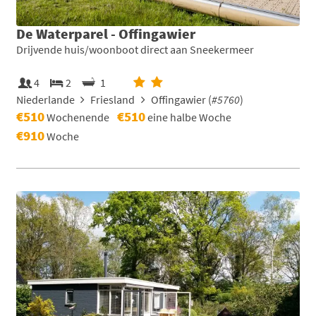
De Waterparel - Offingawier
Drijvende huis/woonboot direct aan Sneekermeer
4
2
1
Niederlande
Friesland
Offingawier (
#5760
)
€510
€510
Wochenende
eine halbe Woche
€910
Woche