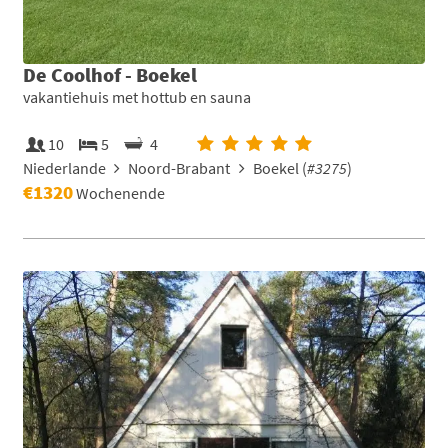
De Coolhof - Boekel
vakantiehuis met hottub en sauna
10
5
4
Niederlande
Noord-Brabant
Boekel (
#3275
)
€1320
Wochenende