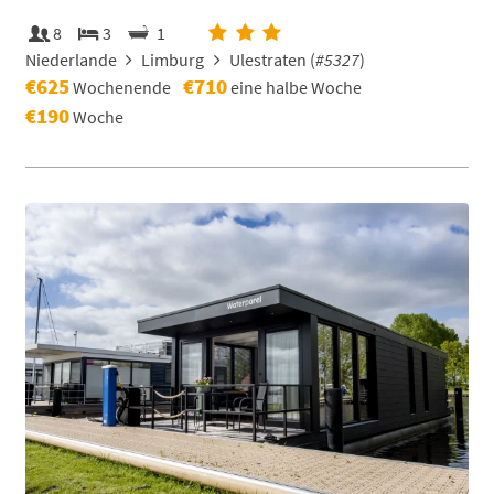
8
3
1
Niederlande
Limburg
Ulestraten (
#5327
)
€625
€710
Wochenende
eine halbe Woche
€190
Woche