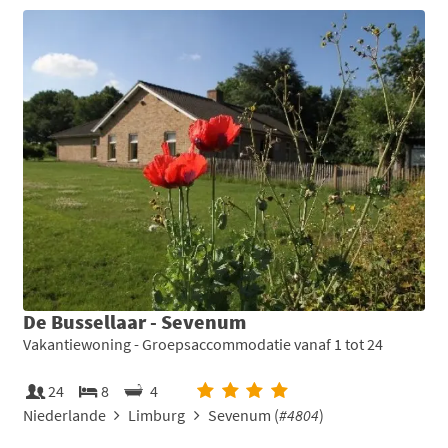
De Bussellaar - Sevenum
Vakantiewoning - Groepsaccommodatie vanaf 1 tot 24
24
8
4
Niederlande
Limburg
Sevenum (
#4804
)