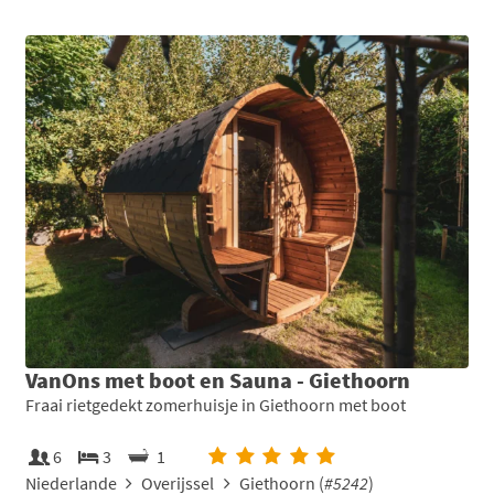
VanOns met boot en Sauna - Giethoorn
Fraai rietgedekt zomerhuisje in Giethoorn met boot
6
3
1
Niederlande
Overijssel
Giethoorn (
#5242
)