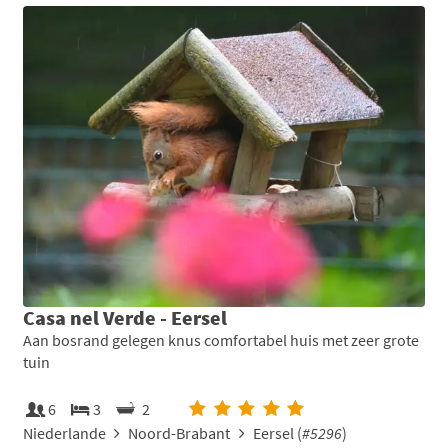
Casa nel Verde - Eersel
Aan bosrand gelegen knus comfortabel huis met zeer grote
tuin
6
3
2
Niederlande
Noord-Brabant
Eersel (
#5296
)