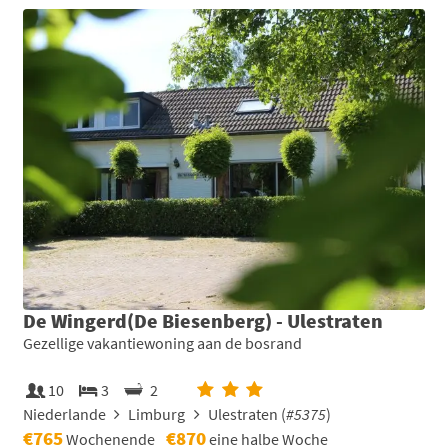
De Wingerd(De Biesenberg) - Ulestraten
Gezellige vakantiewoning aan de bosrand
10
3
2
Niederlande
Limburg
Ulestraten (
#5375
)
€765
€870
Wochenende
eine halbe Woche