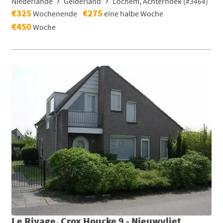
Niederlande
Gelderland
Lochem, Achterhoek (
#3464
)
€325
€275
Wochenende
eine halbe Woche
€450
Woche
Le Rivage, Crox Houcke 9 - Nieuwvliet