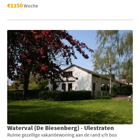
€1250
Woche
Waterval (De Biesenberg) - Ulestraten
Ruime gezellige vakantiewoning aan de rand v/h bos