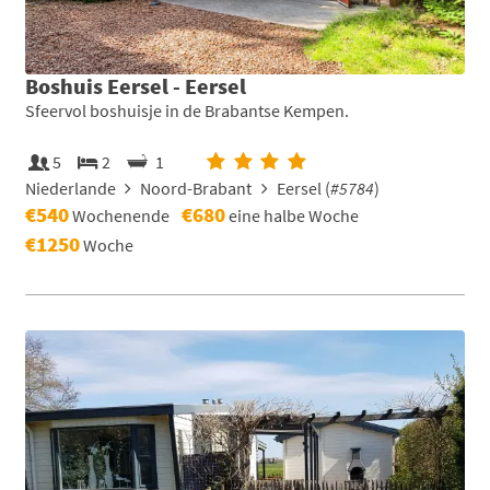
Boshuis Eersel - Eersel
Sfeervol boshuisje in de Brabantse Kempen.
5
2
1
Niederlande
Noord-Brabant
Eersel (
#5784
)
€540
€680
Wochenende
eine halbe Woche
€1250
Woche