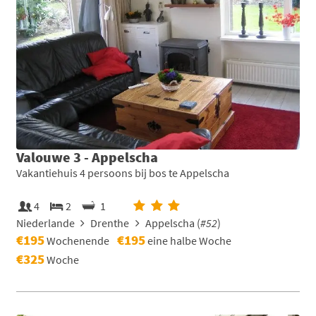
Valouwe 3 - Appelscha
Vakantiehuis 4 persoons bij bos te Appelscha
4
2
1
Niederlande
Drenthe
Appelscha (
#52
)
€195
€195
Wochenende
eine halbe Woche
€325
Woche