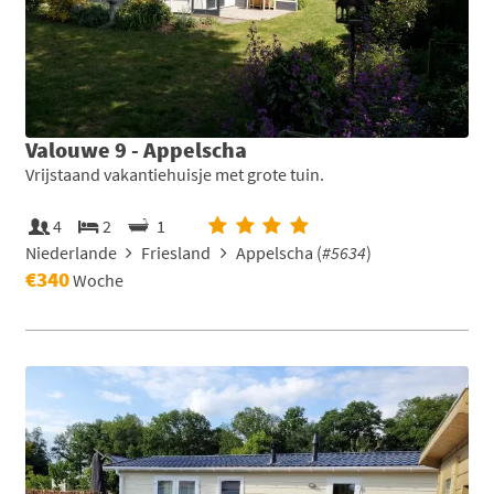
Valouwe 9 - Appelscha
Vrijstaand vakantiehuisje met grote tuin.
4
2
1
Niederlande
Friesland
Appelscha (
#5634
)
€340
Woche