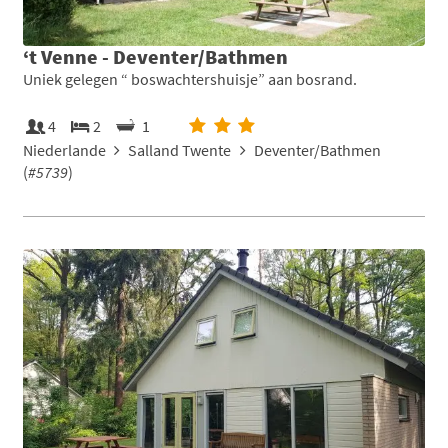
‘t Venne - Deventer/Bathmen
Uniek gelegen “ boswachtershuisje” aan bosrand.
4
2
1
Niederlande
Salland Twente
Deventer/Bathmen
(
#5739
)