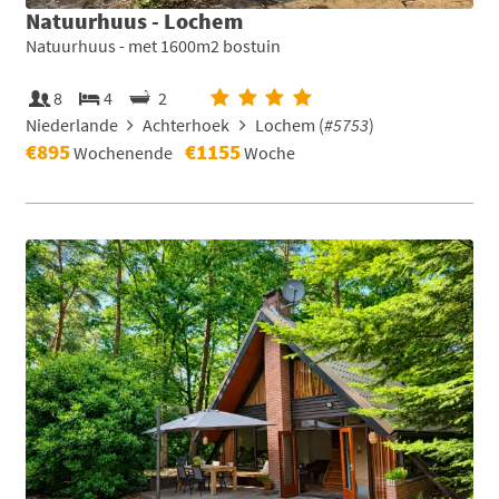
Natuurhuus - Lochem
Natuurhuus - met 1600m2 bostuin
8
4
2
Niederlande
Achterhoek
Lochem (
#5753
)
€895
€1155
Wochenende
Woche