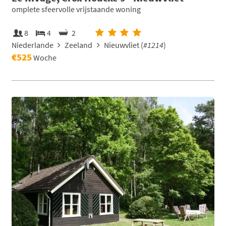
omplete sfeervolle vrijstaande woning
8
4
2
Niederlande
Zeeland
Nieuwvliet (
#1214
)
€525
Woche