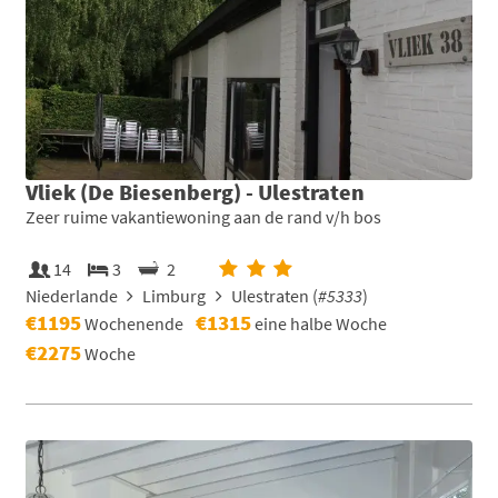
Vliek (De Biesenberg) - Ulestraten
Zeer ruime vakantiewoning aan de rand v/h bos
14
3
2
Niederlande
Limburg
Ulestraten (
#5333
)
€1195
€1315
Wochenende
eine halbe Woche
€2275
Woche