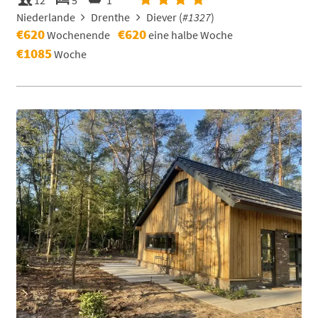
12
5
1
Niederlande
Drenthe
Diever (
#1327
)
€620
€620
Wochenende
eine halbe Woche
€1085
Woche