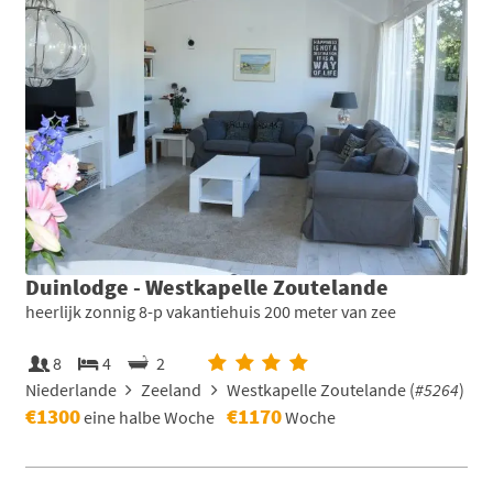
Duinlodge - Westkapelle Zoutelande
heerlijk zonnig 8-p vakantiehuis 200 meter van zee
8
4
2
Niederlande
Zeeland
Westkapelle Zoutelande (
#5264
)
€1300
€1170
eine halbe Woche
Woche