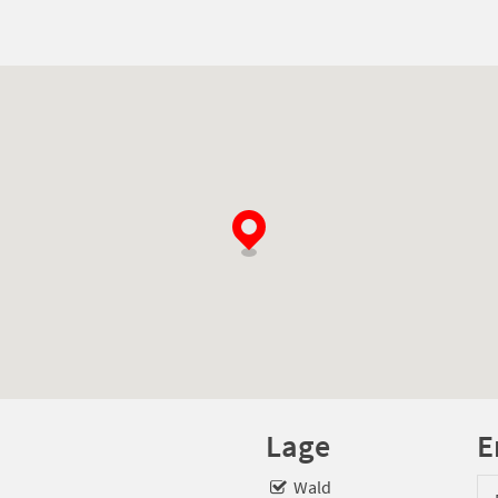
F.J Bloemzaad
, gab durchschnittlich eine P
Mooie ruime volledig ingericht en schone bu
rondom de bungalow,
Mooie omgeving, volop gelegenheid om met d
gemoedelijkheid te ontdekken.
Een echte aanrader indien je voor rust en ont
Lage
E
Wald