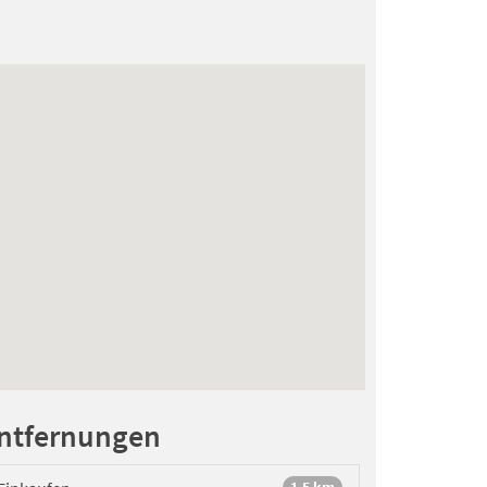
unkteanzahl von
8.8
(31-07-2021)
ngalow, schitterende afgeschermde zonnige tuin
e fiets de omgeving en de Drentse
spanning kiest.
ntfernungen