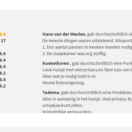
8.6
Hans van der Meulen
, gab durchschnittlich 
17
De meeste dingen waren uitstekend. Minpunt
1. Een aantal pannen in keuken moeten nodi
8.6
2. De slaapkamer was erg stoffig.
8.4
Koekelkoren
, gab durchschnittlich eine Pu
8.9
Leuk huisje met veel privacy en fijne tuin om 
8.2
Alles wat je nodig hebt is er.
8.4
Mooie fietsomgeving.
9.2
Tadema
, gab durchschnittlich eine Punktea
Alles is aanwezig in het huisje. Veel privacy. 
schaduw kunt zitten.
Vriendelijke verhuurders.
Wij hebben genoten.
H. Grijzen
, gab durchschnittlich eine Punkte