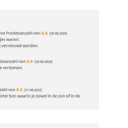
eine Punkteanzahl von
8.6
(20-08-2025)
jes waren:
g vernieuwd worden.
nkteanzahl von
8.6
(15-09-2024)
te vertoeven.
nzahl von
9.3
(27-08-2022)
Ruime tuin waarin je zowel in de zon of in de
anzahl von
8.4
(06-06-2022)