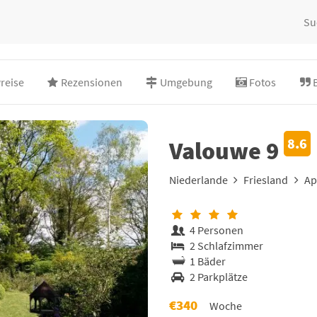
Su
reise
Rezensionen
Umgebung
Fotos
8.6
Valouwe 9
Niederlande
Friesland
Ap
4 Personen
2 Schlafzimmer
1 Bäder
2 Parkplätze
€340
Woche