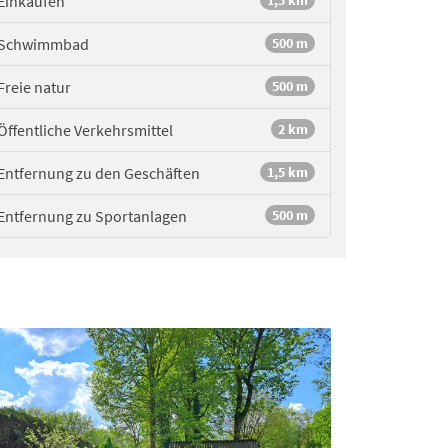
Einkaufen
1,5 km
Schwimmbad
500 m
Freie natur
500 m
Öffentliche Verkehrsmittel
2 km
Entfernung zu den Geschäften
1,5 km
Entfernung zu Sportanlagen
500 m