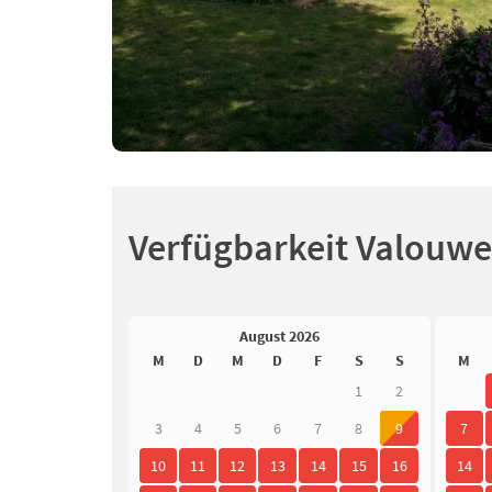
Verfügbarkeit Valouwe
August 2026
M
D
M
D
F
S
S
M
1
2
3
4
5
6
7
8
9
7
10
11
12
13
14
15
16
14