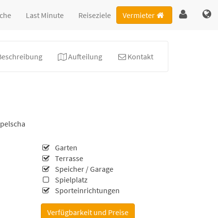
che
Last Minute
Reiseziele
Vermieter
Beschreibung
Aufteilung
Kontakt
pelscha
Garten
Terrasse
Speicher / Garage
Spielplatz
Sporteinrichtungen
Verfügbarkeit und Preise