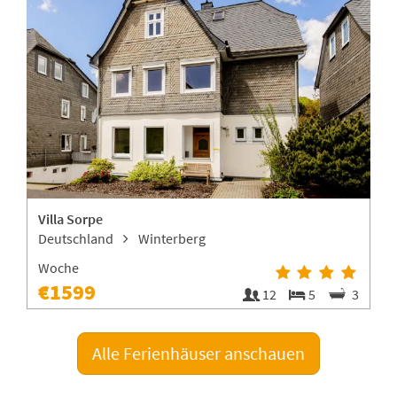
Villa Sorpe
Deutschland
Winterberg
Woche
€1599
2
12
5
3
Alle Ferienhäuser anschauen