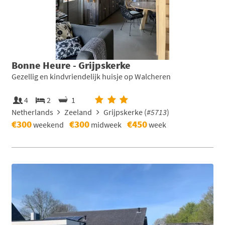
Bonne Heure - Grijpskerke
Gezellig en kindvriendelijk huisje op Walcheren
4
2
1
Netherlands
Zeeland
Grijpskerke (
#5713
)
€300
€300
€450
weekend
midweek
week