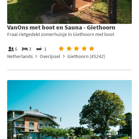
VanOns met boot en Sauna - Giethoorn
Fraai rietgedekt zomerhuisje in Giethoorn met boot
6
3
1
Netherlands
Overijssel
Giethoorn (
#5242
)