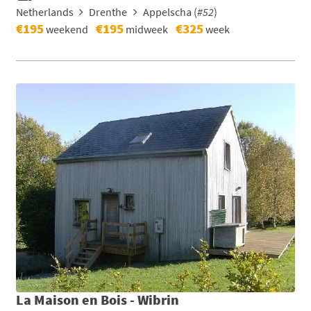
Netherlands
Drenthe
Appelscha (
#52
)
€195
€195
€325
weekend
midweek
week
La Maison en Bois - Wibrin