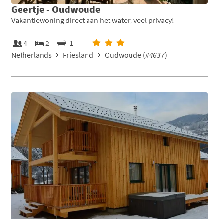
Geertje - Oudwoude
Vakantiewoning direct aan het water, veel privacy!
4
2
1
Netherlands
Friesland
Oudwoude (
#4637
)