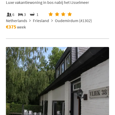
Luxe vakantiewoning in bos nabij het IJsselmeer
6
3
1
Netherlands
Friesland
Oudemirdum (
#1302
)
€375
week