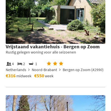
Vrijstaand vakantiehuis - Bergen op Zoom
Rustig gelegen woning voor alle seizoenen
4
2
1
Netherlands
Noord-Brabant
Bergen op Zoom (
#2990
)
€316
€550
midweek
week