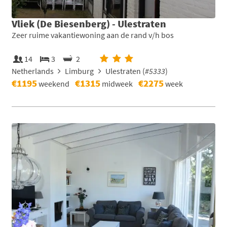
Vliek (De Biesenberg) - Ulestraten
Zeer ruime vakantiewoning aan de rand v/h bos
14
3
2
Netherlands
Limburg
Ulestraten (
#5333
)
€1195
€1315
€2275
weekend
midweek
week