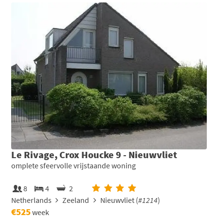
Le Rivage, Crox Houcke 9 - Nieuwvliet
omplete sfeervolle vrijstaande woning
8
4
2
Netherlands
Zeeland
Nieuwvliet (
#1214
)
€525
week