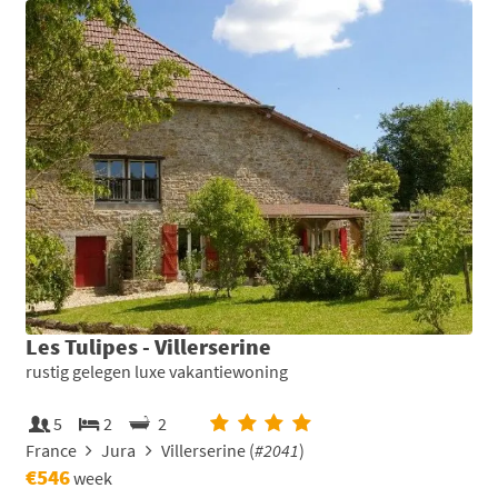
Les Tulipes - Villerserine
rustig gelegen luxe vakantiewoning
5
2
2
France
Jura
Villerserine (
#2041
)
€546
week