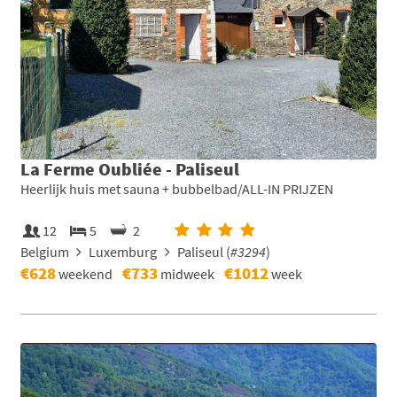
La Ferme Oubliée - Paliseul
Heerlijk huis met sauna + bubbelbad/ALL-IN PRIJZEN
12
5
2
Belgium
Luxemburg
Paliseul (
#3294
)
€628
€733
€1012
weekend
midweek
week