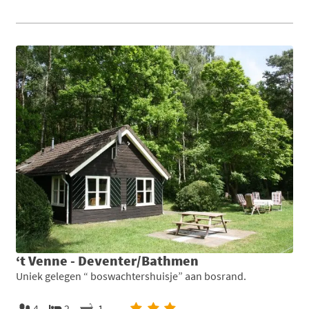
‘t Venne - Deventer/Bathmen
Uniek gelegen “ boswachtershuisje” aan bosrand.
4
2
1