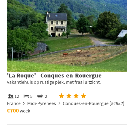
'La Roque' - Conques-en-Rouergue
Vakantiehuis op rustige plek, met fraai uitzicht.
12
5
2
France
Midi-Pyrenees
Conques-en-Rouergue (
#4852
)
€700
week