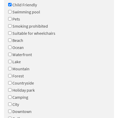
Child Friendly
Swimming pool
Pets
Smoking prohibited
Suitable for wheelchairs
Beach
Ocean
Waterfront
Lake
Mountain
Forest
Countryside
Holiday park
Camping
City
Downtown