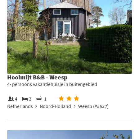
Hooimijt B&B - Weesp
4- persoons vakantiehuisje in buitengebied
4
2
1
Netherlands
Noord-Holland
Weesp (
#5632
)