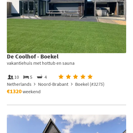
De Coolhof - Boekel
vakantiehuis met hottub en sauna
10
5
4
Netherlands
Noord-Brabant
Boekel (
#3275
)
€1320
weekend