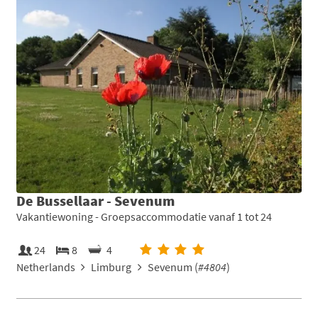
De Bussellaar - Sevenum
Vakantiewoning - Groepsaccommodatie vanaf 1 tot 24
24
8
4
Netherlands
Limburg
Sevenum (
#4804
)