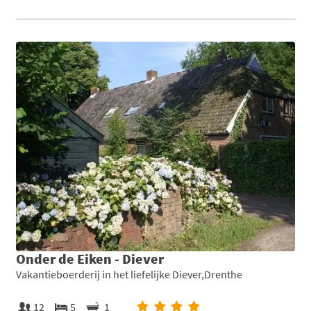
Onder de Eiken - Diever
Vakantieboerderij in het liefelijke Diever,Drenthe
12
5
1