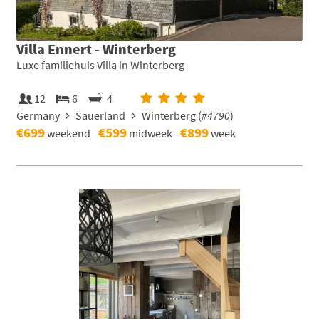
Villa Ennert - Winterberg
Luxe familiehuis Villa in Winterberg
12
6
4
Germany
Sauerland
Winterberg (
#4790
)
€699
€599
€899
weekend
midweek
week