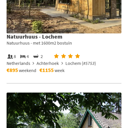
Natuurhuus - Lochem
Natuurhuus - met 1600m2 bostuin
8
4
2
Netherlands
Achterhoek
Lochem (
#5753
)
€895
€1155
weekend
week