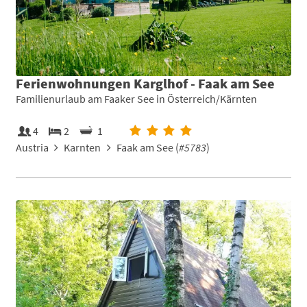
Ferienwohnungen Karglhof - Faak am See
Familienurlaub am Faaker See in Österreich/Kärnten
4
2
1
Austria
Karnten
Faak am See (
#5783
)