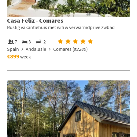
Casa Feliz - Comares
Rustig vakantiehuis met wifi & verwarmdprive zwbad
7
3
2
Spain
Andalusie
Comares (
#2280
)
€899
week