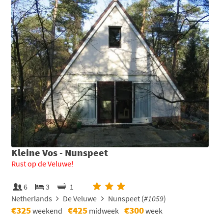
Kleine Vos - Nunspeet
Rust op de Veluwe!
6
3
1
Netherlands
De Veluwe
Nunspeet (
#1059
)
€325
€425
€300
weekend
midweek
week