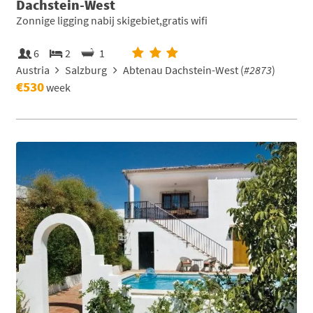
Dachstein-West
Zonnige ligging nabij skigebiet,gratis wifi
6
2
1
Austria
Salzburg
Abtenau Dachstein-West (
#2873
)
€530
week